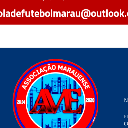
oladefutebolmarau@outlook
N
F
C