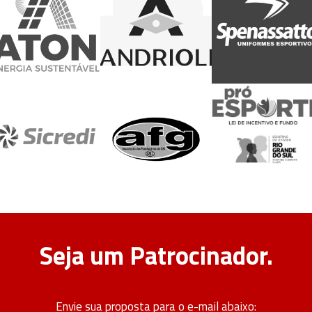
Seja um Patrocinador.
Envie sua proposta para o e-mail abaixo: